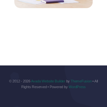
© 2012 - 2026
Avada Website Builder
by
ThemeFusion
• All
Rights Reserved • Powered by
WordPress