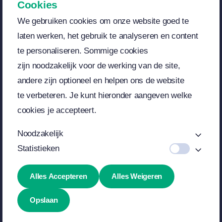
Cookies
Verstuur
We gebruiken cookies om onze website
goed te
laten werken, het gebruik te
analyseren en content
te
personaliseren. Sommige cookies
zijn
noodzakelijk voor de werking van de
site,
andere zijn optioneel en helpen
ons de website
te
verbeteren. Je kunt hieronder aangeven
welke
cookies je accepteert.
Noodzakelijk
Statistieken
© 2012 - 2026
Avada Website Builder
by
ThemeFusion
• All
Rights Reserved • Powered by
WordPress
Alles Accepteren
Alles Weigeren
Opslaan