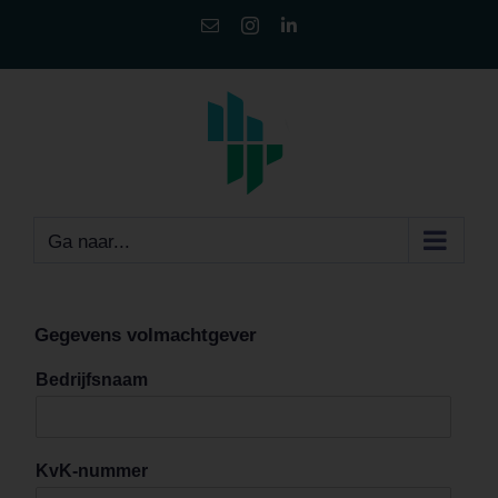
Ga
E-
Instagram
LinkedIn
mail
naar
inhoud
Ga naar...
Gegevens volmachtgever
Bedrijfsnaam
KvK-nummer