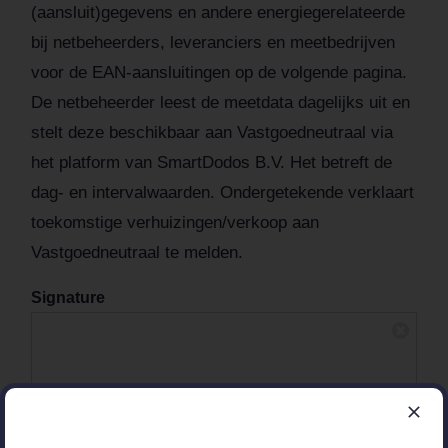
(aansluit)gegevens en andere energiegerelateerde
bij netbeheerders, leveranciers en meetbedrijven
voor de EAN-aansluitingen op de volgende pagina.
De netbeheerder leest de meetdata dagelijks uit en
stelt deze beschikbaar aan Vastgoedneutraal via
het platform van SmartDodos B.V. Het betreft de
dag- en intervalwaarden. Ondergetekende verklaart
toekomstige verhuizingen/verkoop aan
Vastgoedneutraal te melden.
Signature