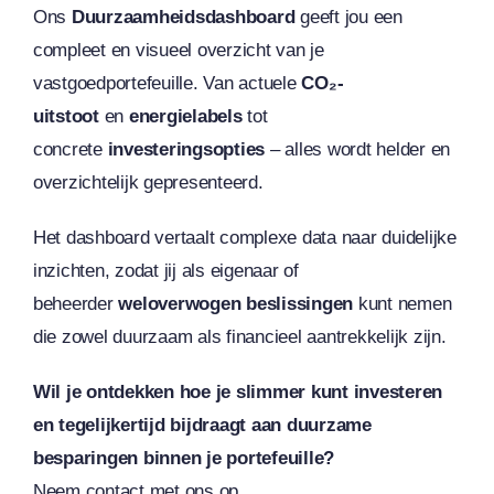
Ons
Duurzaamheidsdashboard
geeft jou een
compleet en visueel overzicht van je
vastgoedportefeuille. Van actuele
CO₂-
uitstoot
en
energielabels
tot
concrete
investeringsopties
– alles wordt helder en
overzichtelijk gepresenteerd.
Het dashboard vertaalt complexe data naar duidelijke
inzichten, zodat jij als eigenaar of
beheerder
weloverwogen beslissingen
kunt nemen
die zowel duurzaam als financieel aantrekkelijk zijn.
Wil je ontdekken hoe je slimmer kunt investeren
en tegelijkertijd bijdraagt aan duurzame
besparingen binnen je portefeuille?
Neem contact met ons op