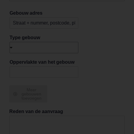
o
a
d
Gebouw adres
B
e
d
r
Type gebouw
i
j
f
s
Oppervlakte van het gebouw
n
a
a
m
Meer
E
gebouwen
-
toevoegen
m
a
Reden van de aanvraag
i
l
a
d