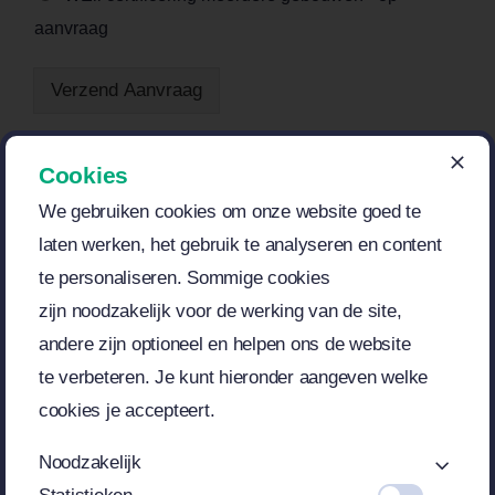
aanvraag
Verzend Aanvraag
Cookies
We gebruiken cookies om onze website
goed te
laten werken, het gebruik te
analyseren en content
te
personaliseren. Sommige cookies
zijn
noodzakelijk voor de werking van de
site,
andere zijn optioneel en helpen
ons de website
te
verbeteren. Je kunt hieronder aangeven
welke
cookies je accepteert.
Noodzakelijk
© 2012 - 2026
Avada Website Builder
by
ThemeFusion
• All
Rights Reserved • Powered by
WordPress