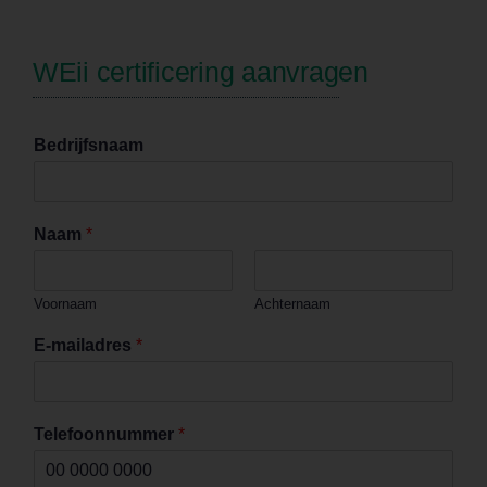
WEii certificering aanvragen
Bedrijfsnaam
Naam
*
Voornaam
Achternaam
E-mailadres
*
U
Telefoonnummer
*
p
l