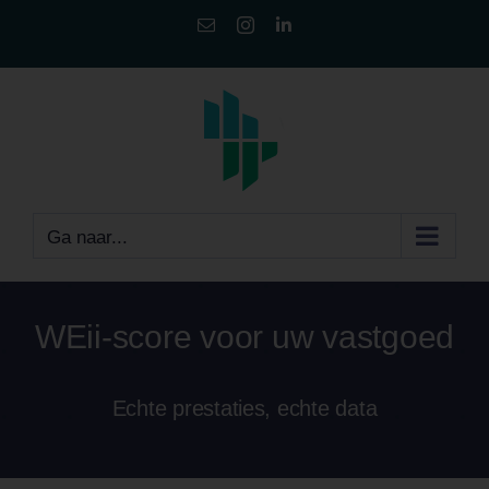
Ga
E-
Instagram
LinkedIn
mail
naar
inhoud
Ga naar...
WEii-score voor uw vastgoed
Echte prestaties, echte data